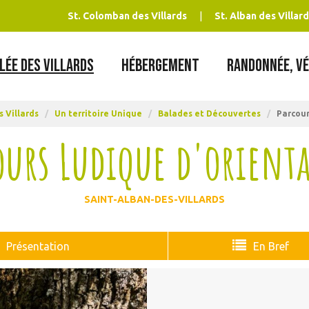
St. Colomban des Villards
St. Alban des Villard
LÉE DES VILLARDS
HÉBERGEMENT
RANDONNÉE, VÉ
s Villards
/
Un territoire Unique
/
Balades et Découvertes
/
Parcour
ours Ludique d'orient
SAINT-ALBAN-DES-VILLARDS
Présentation
En Bref