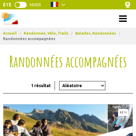
ÉTÉ
HIVER
Menu
Accueil
/
Randonnée, Vélo, Trails
/
Balades, Randonnées
/
Randonnées accompagnées
Randonnées accompagnées
1
résultat
1
/
12