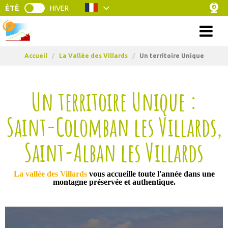
ÉTÉ
HIVER
Menu
Accueil
/
La Vallée des Villards
/
Un territoire Unique
Un territoire Unique :
Saint-Colomban les Villards,
Saint-Alban les Villards
La vallée des Villards
vous accueille toute l'année dans une
montagne préservée et authentique.