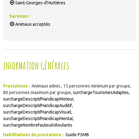
Saint-Georges-d'Hurtières
Services
:
Animaux acceptés
INFORMATION GÉNÉRALES
Prestations
:
Animaux admis
15
personnes minimum par groupe
80
personnes maximum par groupe
surchargeTourismesAdaptes
surchargeDescriptifHandicapMoteur
surchargeDescriptifHandicapAuditif
surchargeDescriptifHandicapVisuel
surchargeDescriptifHandicapMental
surchargeNombreFauteuilsRoulants
Habilitations du prestataire
:
Guide PSMB