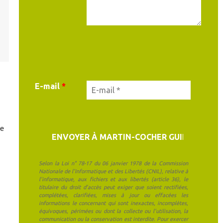
MES COORDONNÉES
E-mail
*
de
Selon la Loi n° 78-17 du 06 janvier 1978 de la Commission
Nationale de l'Informatique et des Libertés (CNIL), relative à
l'informatique, aux fichiers et aux libertés (article 36), le
titulaire du droit d'accès peut exiger que soient rectifiées,
complétées, clarifiées, mises à jour ou effacées les
informations le concernant qui sont inexactes, incomplètes,
équivoques, périmées ou dont la collecte ou l'utilisation, la
communication ou la conservation est interdite. Pour exercer