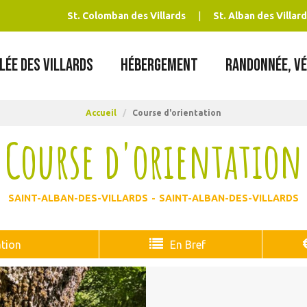
St. Colomban des Villards
St. Alban des Villard
LÉE DES VILLARDS
HÉBERGEMENT
RANDONNÉE, VÉ
Accueil
/
Course d'orientation
Course d'orientation
SAINT-ALBAN-DES-VILLARDS
SAINT-ALBAN-DES-VILLARDS
tion
En Bref