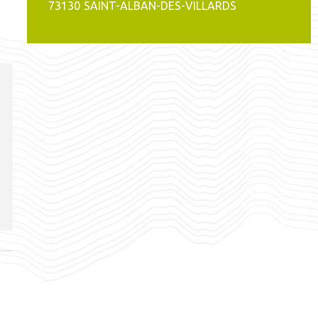
73130
SAINT-ALBAN-DES-VILLARDS