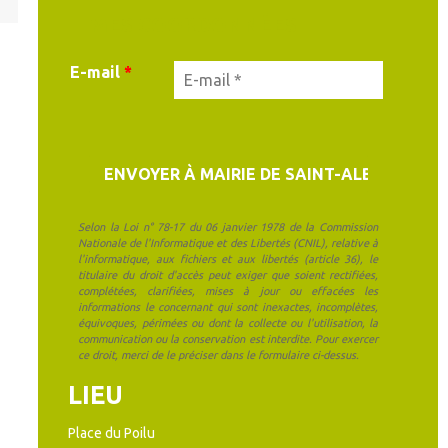
MES COORDONNÉES
E-mail
*
Selon la Loi n° 78-17 du 06 janvier 1978 de la Commission
Nationale de l'Informatique et des Libertés (CNIL), relative à
l'informatique, aux fichiers et aux libertés (article 36), le
titulaire du droit d'accès peut exiger que soient rectifiées,
complétées, clarifiées, mises à jour ou effacées les
informations le concernant qui sont inexactes, incomplètes,
équivoques, périmées ou dont la collecte ou l'utilisation, la
communication ou la conservation est interdite. Pour exercer
ce droit, merci de le préciser dans le formulaire ci-dessus.
LIEU
Place du Poilu