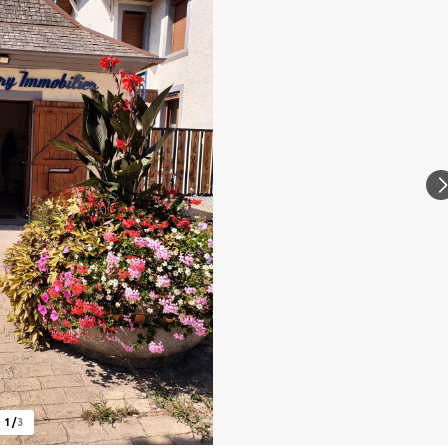
1
/
3