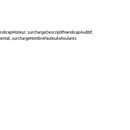
andicapMoteur
surchargeDescriptifHandicapAuditif
Mental
surchargeNombreFauteuilsRoulants