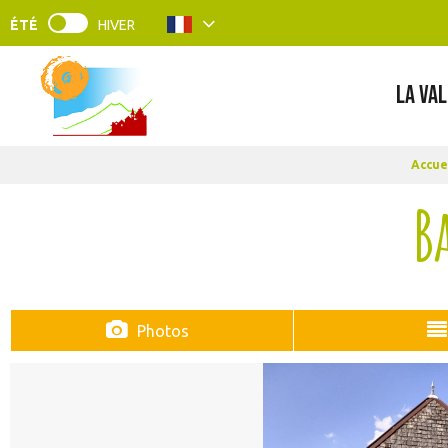
ÉTÉ
HIVER
LA VAL
Accue
B
Photos