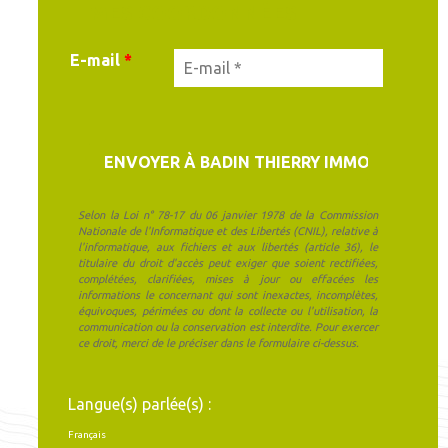
MES COORDONNÉES
E-mail
*
Selon la Loi n° 78-17 du 06 janvier 1978 de la Commission
Nationale de l'Informatique et des Libertés (CNIL), relative à
l'informatique, aux fichiers et aux libertés (article 36), le
titulaire du droit d'accès peut exiger que soient rectifiées,
complétées, clarifiées, mises à jour ou effacées les
informations le concernant qui sont inexactes, incomplètes,
équivoques, périmées ou dont la collecte ou l'utilisation, la
communication ou la conservation est interdite. Pour exercer
ce droit, merci de le préciser dans le formulaire ci-dessus.
Langue(s) parlée(s) :
Français