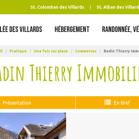
St. Colomban des Villards
St. Alban des Villard
LÉE DES VILLARDS
HÉBERGEMENT
RANDONNÉE, VÉ
il
/
Pratique
/
Une fois sur place
/
Commerces
/
Badin Thierry Immo
adin Thierry Immobili
Présentation
En Bref