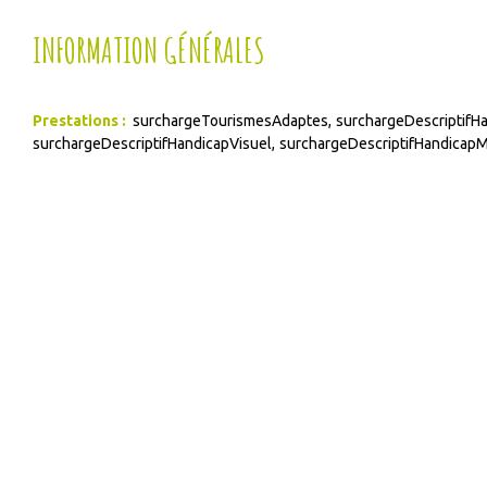
INFORMATION GÉNÉRALES
Prestations
:
surchargeTourismesAdaptes
surchargeDescriptifH
surchargeDescriptifHandicapVisuel
surchargeDescriptifHandicap