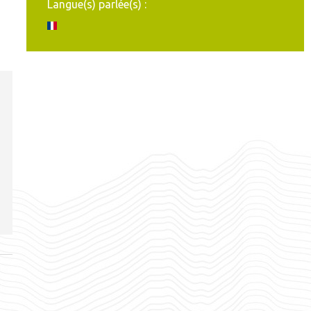
Langue(s) parlée(s) :