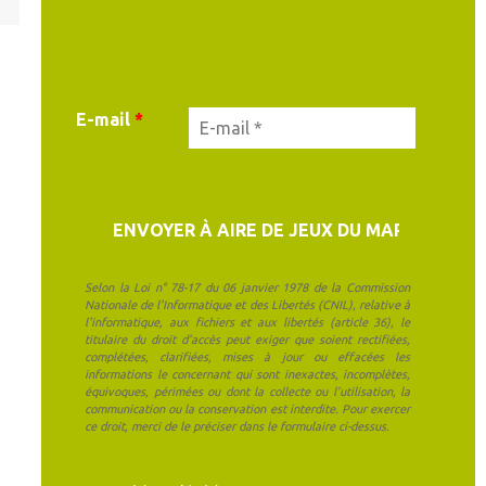
MES COORDONNÉES
E-mail
*
Selon la Loi n° 78-17 du 06 janvier 1978 de la Commission
Nationale de l'Informatique et des Libertés (CNIL), relative à
l'informatique, aux fichiers et aux libertés (article 36), le
titulaire du droit d'accès peut exiger que soient rectifiées,
complétées, clarifiées, mises à jour ou effacées les
informations le concernant qui sont inexactes, incomplètes,
équivoques, périmées ou dont la collecte ou l'utilisation, la
communication ou la conservation est interdite. Pour exercer
ce droit, merci de le préciser dans le formulaire ci-dessus.