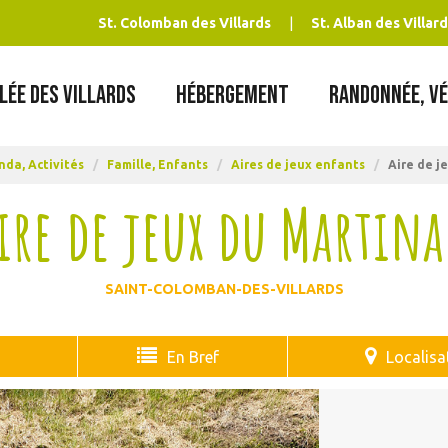
St. Colomban des Villards
St. Alban des Villard
LÉE DES VILLARDS
HÉBERGEMENT
RANDONNÉE, VÉ
da, Activités
/
Famille, Enfants
/
Aires de jeux enfants
/
Aire de j
ire de jeux du Martin
SAINT-COLOMBAN-DES-VILLARDS
En Bref
Localisa