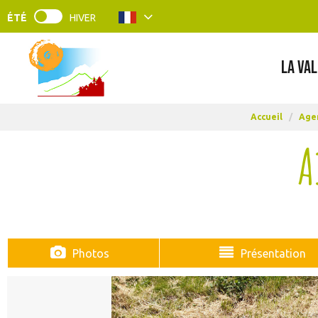
ÉTÉ
HIVER
LA VAL
Accueil
/
Agen
A
Photos
Présentation