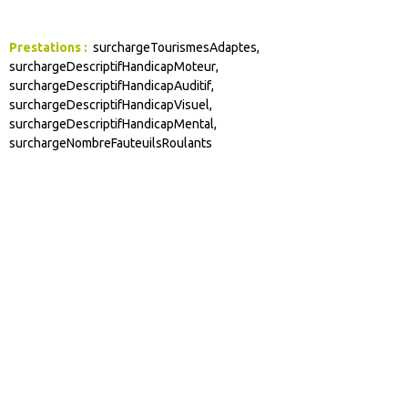
Prestations
:
surchargeTourismesAdaptes
surchargeDescriptifHandicapMoteur
surchargeDescriptifHandicapAuditif
surchargeDescriptifHandicapVisuel
surchargeDescriptifHandicapMental
surchargeNombreFauteuilsRoulants