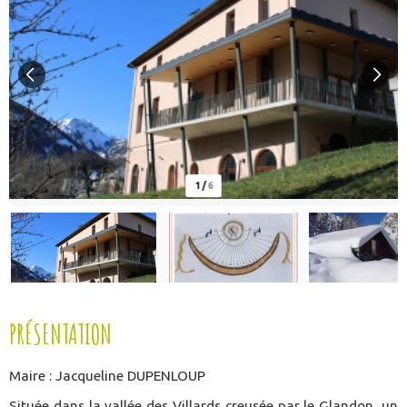
1
/
6
PRÉSENTATION
Maire : Jacqueline DUPENLOUP
Située dans la vallée des Villards creusée par le Glandon, un