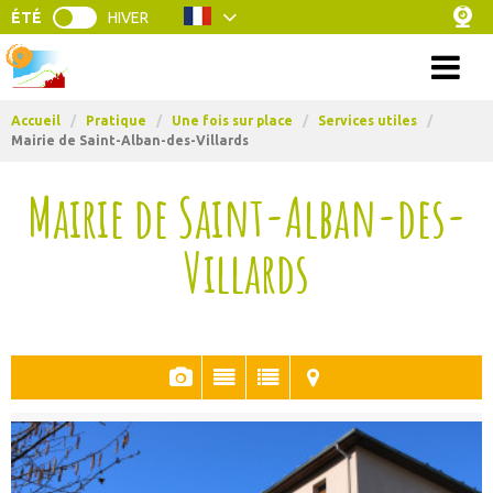
ÉTÉ
HIVER
Menu
Accueil
/
Pratique
/
Une fois sur place
/
Services utiles
/
Mairie de Saint-Alban-des-Villards
Mairie de Saint-Alban-des-
Villards