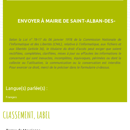
Selon la Loi n° 78-17 du 06 janvier 1978 de la Commission Nationale de
l'Informatique et des Libertés (CNIL), relative à l'informatique, aux fichiers et
aux libertés (article 36), le titulaire du droit d'accès peut exiger que soient
rectifiées, complétées, clarifiées, mises à jour ou effacées les informations le
concernant qui sont inexactes, incomplètes, équivoques, périmées ou dont la
collecte ou l'utilisation, la communication ou la conservation est interdite.
Pour exercer ce droit, merci de le préciser dans le formulaire ci-dessus.
Langue(s) parlée(s) :
Français
CLASSEMENT, LABEL