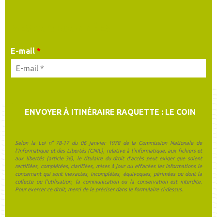
MES COORDONNÉES
E-mail
*
Selon la Loi n° 78-17 du 06 janvier 1978 de la Commission Nationale de
l'Informatique et des Libertés (CNIL), relative à l'informatique, aux fichiers et
aux libertés (article 36), le titulaire du droit d'accès peut exiger que soient
rectifiées, complétées, clarifiées, mises à jour ou effacées les informations le
concernant qui sont inexactes, incomplètes, équivoques, périmées ou dont la
collecte ou l'utilisation, la communication ou la conservation est interdite.
Pour exercer ce droit, merci de le préciser dans le formulaire ci-dessus.