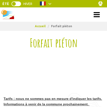
ÉTÉ
HIVER
Menu
Accueil
/
Forfait piéton
Forfait piéton
Tarifs : nous ne sommes pas en mesure d'indiquer les tarifs.
Informations à venir de la commune prochainement.