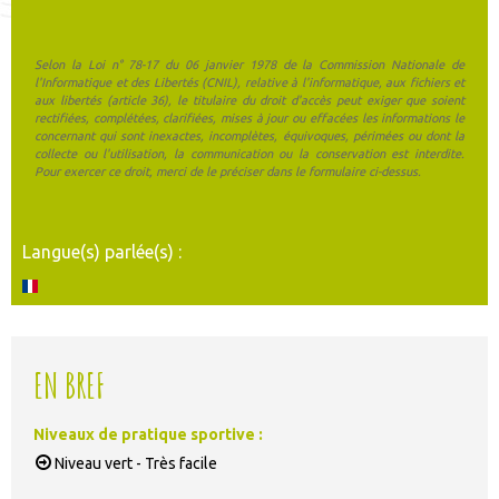
Selon la Loi n° 78-17 du 06 janvier 1978 de la Commission Nationale de
l'Informatique et des Libertés (CNIL), relative à l'informatique, aux fichiers et
aux libertés (article 36), le titulaire du droit d'accès peut exiger que soient
rectifiées, complétées, clarifiées, mises à jour ou effacées les informations le
concernant qui sont inexactes, incomplètes, équivoques, périmées ou dont la
collecte ou l'utilisation, la communication ou la conservation est interdite.
Pour exercer ce droit, merci de le préciser dans le formulaire ci-dessus.
Langue(s) parlée(s) :
EN BREF
Niveaux de pratique sportive
:
Niveau vert - Très facile