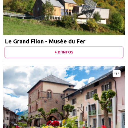
Le Grand Filon - Musée du Fer
+ D'INFOS
1
/
5