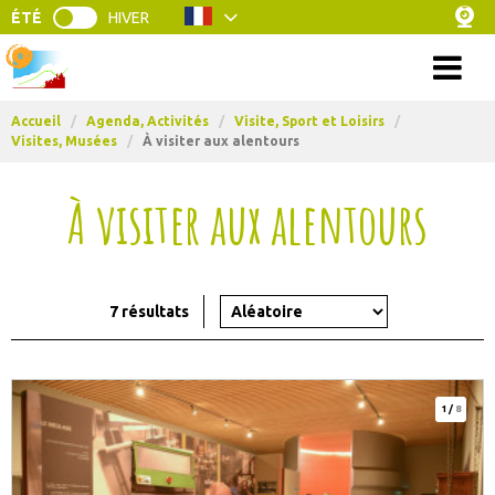
ÉTÉ
HIVER
Menu
Accueil
/
Agenda, Activités
/
Visite, Sport et Loisirs
/
Visites, Musées
/
À visiter aux alentours
À visiter aux alentours
7
résultats
1
/
8