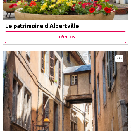
Le patrimoine d'Albertville
+ D'INFOS
1
/
8